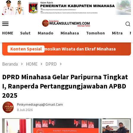
Loncat
ke
konten
Menu
Mobile
HOME
Sulut
Manado
Minahasa
Tomohon
Mitra
M
g Promosikan Wisata dan Ekraf Minahasa
Konten Spesial
Labkesmas Seg
Beranda
HOME
DPRD
DPRD Minahasa Gelar Paripurna Tingkat
I, Ranperda Pertanggungjawaban APBD
2025
Pinkymediagrup@gmail.com
8 Juli 2026