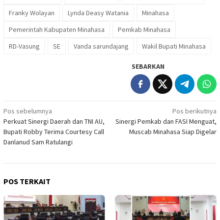
Franky Wolayan
Lynda Deasy Watania
Minahasa
Pemerintah Kabupaten Minahasa
Pemkab Minahasa
RD-Vasung
SE
Vanda sarundajang
Wakil Bupati Minahasa
SEBARKAN
Navigasi
Pos sebelumnya
Pos berikutnya
Perkuat Sinergi Daerah dan TNI AU,
Sinergi Pemkab dan FASI Menguat,
pos
Bupati Robby Terima Courtesy Call
Muscab Minahasa Siap Digelar
Danlanud Sam Ratulangi
POS TERKAIT