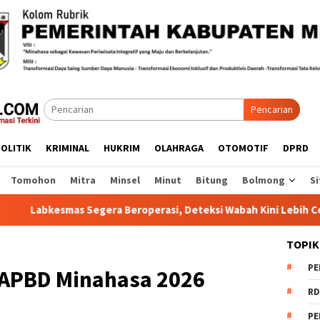
Pencarian
OLITIK
KRIMINAL
HUKRIM
OLAHRAGA
OTOMOTIF
DPRD
Tomohon
Mitra
Minsel
Minut
Bitung
Bolmong
Si
roperasi, Deteksi Wabah Kini Lebih Cepat
Lapas Tamako 
TOPIK
PE
 APBD Minahasa 2026
RD
PE