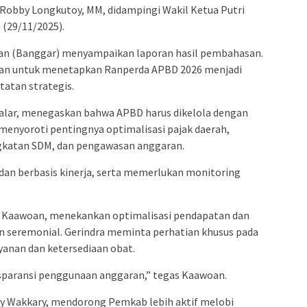
 Robby Longkutoy, MM, didampingi Wakil Ketua Putri
 (29/11/2025).
an (Banggar) menyampaikan laporan hasil pembahasan.
juan untuk menetapkan Ranperda APBD 2026 menjadi
tatan strategis.
 Palar, menegaskan bahwa APBD harus dikelola dengan
 menyoroti pentingnya optimalisasi pajak daerah,
gkatan SDM, dan pengawasan anggaran.
 dan berbasis kinerja, serta memerlukan monitoring
ndy Kaawoan, menekankan optimalisasi pendapatan dan
 seremonial. Gerindra meminta perhatian khusus pada
yanan dan ketersediaan obat.
nsparansi penggunaan anggaran,” tegas Kaawoan.
fry Wakkary, mendorong Pemkab lebih aktif melobi