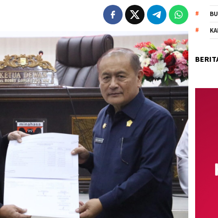
BU
KA
BERIT