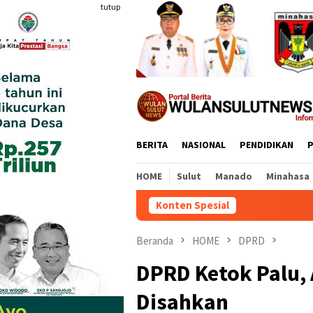
Loncat
tutup
ke
konten
BERITA
NASIONAL
PENDIDIKAN
P
HOME
Sulut
Manado
Minahasa
Konten Spesial
Labkesmas Segera Be
Beranda
HOME
DPRD
DPRD Ketok Palu,
Disahkan