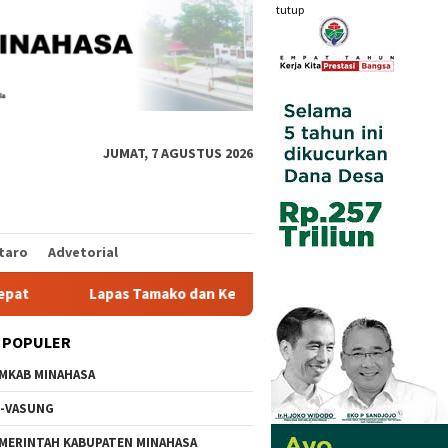
tutup
JUMAT, 7 AGUSTUS 2026
taro
Advetorial
dan Kemenag Bersinergi Pulihkan Mental Warga Binaan
1
 POPULER
MKAB MINAHASA
-VASUNG
MERINTAH KABUPATEN MINAHASA