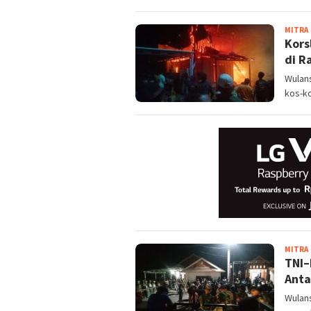
MITRA
Kors
di R
Wulan
kos-ko
MITRA
TNI–
Ant
Wulan