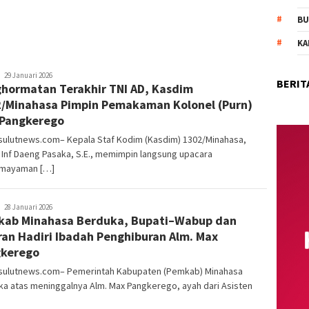
BU
KA
pinkymediagrup@gmail.com
29 Januari 2026
BERIT
hormatan Terakhir TNI AD, Kasdim
/Minahasa Pimpin Pemakaman Kolonel (Purn)
Pangkerego
sulutnews.com– Kepala Staf Kodim (Kasdim) 1302/Minahasa,
Inf Daeng Pasaka, S.E., memimpin langsung upacara
mayaman […]
pinkymediagrup@gmail.com
28 Januari 2026
ab Minahasa Berduka, Bupati–Wabup dan
ran Hadiri Ibadah Penghiburan Alm. Max
kerego
sulutnews.com– Pemerintah Kabupaten (Pemkab) Minahasa
a atas meninggalnya Alm. Max Pangkerego, ayah dari Asisten