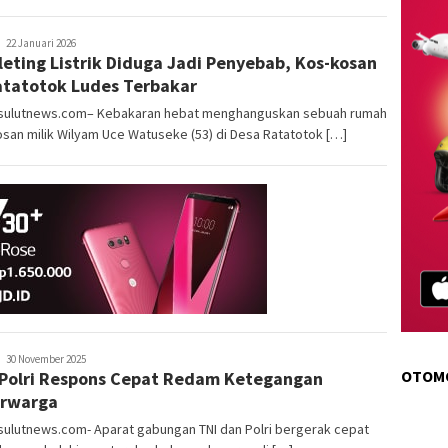
pinkymediagrup@gmail.com
22 Januari 2026
leting Listrik Diduga Jadi Penyebab, Kos-kosan
atatotok Ludes Terbakar
sulutnews.com– Kebakaran hebat menghanguskan sebuah rumah
san milik Wilyam Uce Watuseke (53) di Desa Ratatotok […]
pinkymediagrup@gmail.com
30 November 2025
OTOM
Polri Respons Cepat Redam Ketegangan
arwarga
sulutnews.com- Aparat gabungan TNI dan Polri bergerak cepat