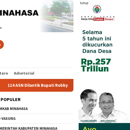
tutup
n
taro
Advetorial
N Dilantik Bupati Robby Dondokambey, Ini Daftar Nama Lengkap
 POPULER
MKAB MINAHASA
-VASUNG
MERINTAH KABUPATEN MINAHASA