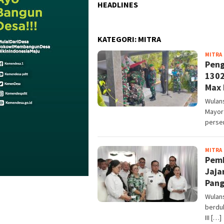
HEADLINES
KATEGORI:
MITRA
MITRA
Peng
1302
Max 
Wulan
Mayor 
perse
MITRA
Pemk
Jaja
Pang
Wulan
berduk
III […]