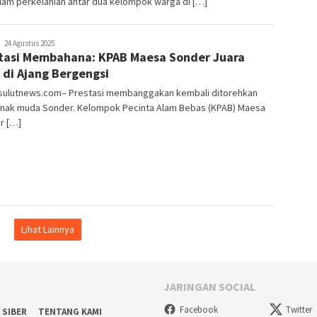
am perkelahian antar dua kelompok warga di […]
pinkymediagrup@gmail.com
24 Agustus 2025
tasi Membahana: KPAB Maesa Sonder Juara
 di Ajang Bergengsi
sulutnews.com– Prestasi membanggakan kembali ditorehkan
anak muda Sonder. Kelompok Pecinta Alam Bebas (KPAB) Maesa
r […]
Lihat Lainnya
JARINGAN SOCIAL
Facebook
Twitter
 SIBER
TENTANG KAMI