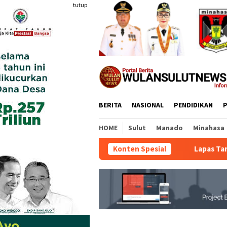
Loncat
tutup
ke
konten
BERITA
NASIONAL
PENDIDIKAN
P
HOME
Sulut
Manado
Minahasa
Konten Spesial
Lapas Tamako dan K