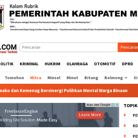
Pencaria
OLITIK
KRIMINAL
HUKRIM
OLAHRAGA
OTOMOTIF
DPRD
Tomohon
Mitra
Minsel
Minut
Bitung
Bolmong
Si
emenag Bersinergi Pulihkan Mental Warga Binaan
114 AS
TOPIK
PE
RD
PE