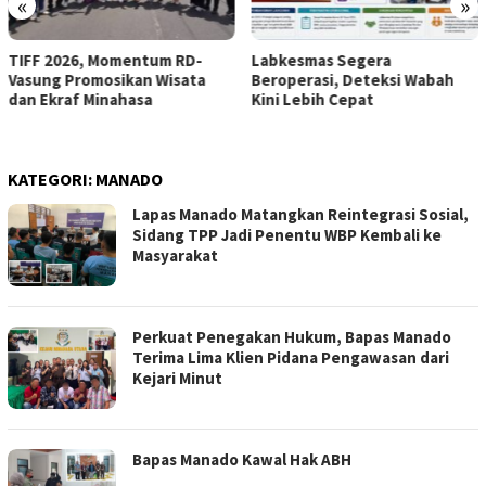
«
»
m RD-
Labkesmas Segera
Lapas Tamako dan 
Wisata
Beroperasi, Deteksi Wabah
Bersinergi Pulihkan
Kini Lebih Cepat
Warga Binaan
KATEGORI:
MANADO
Lapas Manado Matangkan Reintegrasi Sosial,
Sidang TPP Jadi Penentu WBP Kembali ke
Masyarakat
Perkuat Penegakan Hukum, Bapas Manado
Terima Lima Klien Pidana Pengawasan dari
Kejari Minut
Bapas Manado Kawal Hak ABH