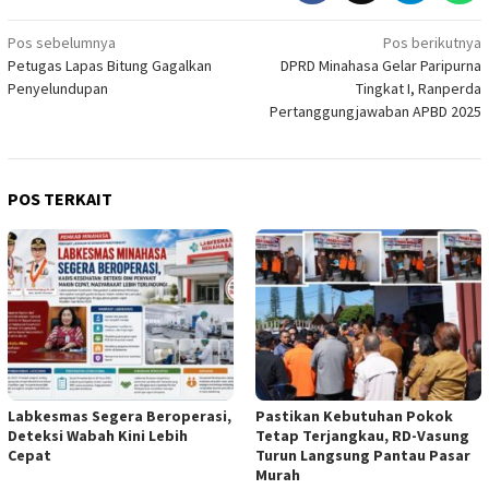
Navigasi
Pos sebelumnya
Pos berikutnya
Petugas Lapas Bitung Gagalkan
DPRD Minahasa Gelar Paripurna
pos
Penyelundupan
Tingkat I, Ranperda
Pertanggungjawaban APBD 2025
POS TERKAIT
Labkesmas Segera Beroperasi,
Pastikan Kebutuhan Pokok
Deteksi Wabah Kini Lebih
Tetap Terjangkau, RD-Vasung
Cepat
Turun Langsung Pantau Pasar
Murah