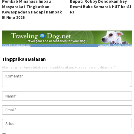
Pemkab Minahasa Imbau
Bupati Robby Dondokambey
Masyarakat Tingkatkan
Resmi Buka Semarak HUT ke-81
Kewaspadaan Hadapi Dampak
RI
El Nino 2026
Tinggalkan Balasan
Alamat email Anda tidak akan dipublikasikan.
Ruas yang wajib ditandai
*