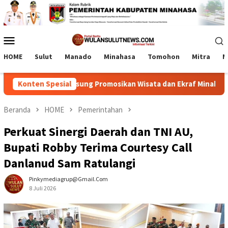
Loncat
ke
konten
Menu
Mobile
HOME
Sulut
Manado
Minahasa
Tomohon
Mitra
M
ntum RD-Vasung Promosikan Wisata dan Ekraf Minahasa
Konten Spesial
L
Beranda
HOME
Pemerintahan
Perkuat Sinergi Daerah dan TNI AU,
Bupati Robby Terima Courtesy Call
Danlanud Sam Ratulangi
Pinkymediagrup@gmail.com
8 Juli 2026