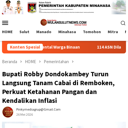
Loncat
ke
konten
Menu
Mobile
HOME
Sulut
Manado
Minahasa
Tomohon
Mitra
M
lihkan Mental Warga Binaan
Konten Spesial
114 ASN Dilantik Bupati Ro
Beranda
HOME
Pemerintahan
Bupati Robby Dondokambey Turun
Langsung Tanam Cabai di Remboken,
Perkuat Ketahanan Pangan dan
Kendalikan Inflasi
Pinkymediagrup@gmail.com
26 Mei 2026