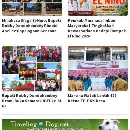
Minahasa Siaga El-Nino, Bupati
Pemkab Minahasa Imbau
Robby Dondokambey Pimpin
Masyarakat Tingkatkan
Apel Kesiapsiagaan Bencana
Kewaspadaan Hadapi Dampak
El Nino 2026
Bupati Robby Dondokambey
Martina Watok Lantik 128
Resmi Buka Semarak HUT ke-81
Ketua TP-PKK Desa
RI