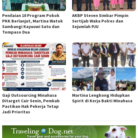
Penilaian 10 Program Pokok
AKBP Steven Simbar Pimpin
PKK Berlanjut, Martina Watok
Sertijab Waka Polres dan
Sambangi Kayuuwi Satu dan
Sejumlah PJU
Tompaso Dua
Gaji Outsourcing Minahasa
Martina Lengkong Hidupkan
Ditarget Cair Senin, Pemkab
Spirit di Kerja Bakti Minahasa
Pastikan Hak Pekerja Tetap
Jadi Prioritas