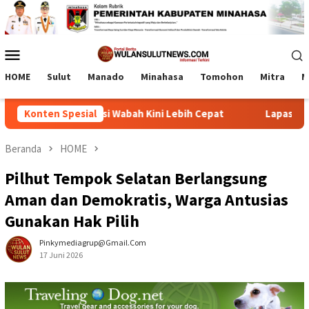
Loncat
ke
konten
Menu
Mobile
HOME
Sulut
Manado
Minahasa
Tomohon
Mitra
M
rasi, Deteksi Wabah Kini Lebih Cepat
Konten Spesial
Lapas Tamako dan
Beranda
HOME
Pilhut Tempok Selatan Berlangsung
Aman dan Demokratis, Warga Antusias
Gunakan Hak Pilih
Pinkymediagrup@gmail.com
17 Juni 2026