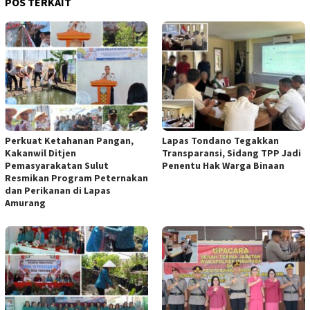
POS TERKAIT
Perkuat Ketahanan Pangan,
Lapas Tondano Tegakkan
Kakanwil Ditjen
Transparansi, Sidang TPP Jadi
Pemasyarakatan Sulut
Penentu Hak Warga Binaan
Resmikan Program Peternakan
dan Perikanan di Lapas
Amurang