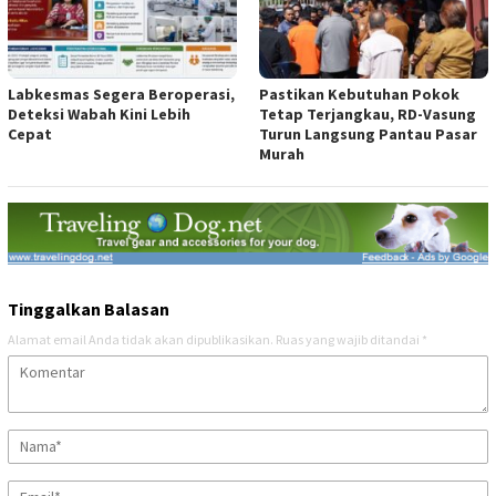
Labkesmas Segera Beroperasi,
Pastikan Kebutuhan Pokok
Deteksi Wabah Kini Lebih
Tetap Terjangkau, RD-Vasung
Cepat
Turun Langsung Pantau Pasar
Murah
Tinggalkan Balasan
Alamat email Anda tidak akan dipublikasikan.
Ruas yang wajib ditandai
*