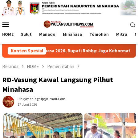
Loncat
ke
konten
Menu
Mobile
HOME
Sulut
Manado
Minahasa
Tomohon
Mitra
M
raka Minahasa 2026, Bupati Robby: Jaga Kehormatan dan Jadilah
Konten Spesial
Beranda
HOME
Pemerintahan
RD-Vasung Kawal Langsung Pilhut
Minahasa
Pinkymediagrup@gmail.com
17 Juni 2026