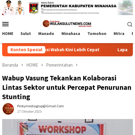
Loncat
ke
konten
Menu
Mobile
HOME
Sulut
Manado
Minahasa
Tomohon
Mitra
M
asi, Deteksi Wabah Kini Lebih Cepat
Konten Spesial
Lapas Tamako dan 
Beranda
HOME
Pemerintahan
Wabup Vasung Tekankan Kolaborasi
Lintas Sektor untuk Percepat Penurunan
Stunting
Pinkymediagrup@gmail.com
17 Oktober 2025