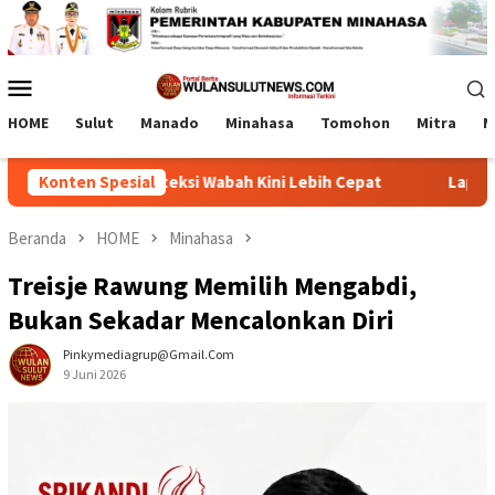
Loncat
ke
konten
Menu
Mobile
HOME
Sulut
Manado
Minahasa
Tomohon
Mitra
M
rasi, Deteksi Wabah Kini Lebih Cepat
Konten Spesial
Lapas Tamako dan 
Beranda
HOME
Minahasa
Treisje Rawung Memilih Mengabdi,
Bukan Sekadar Mencalonkan Diri
Pinkymediagrup@gmail.com
9 Juni 2026