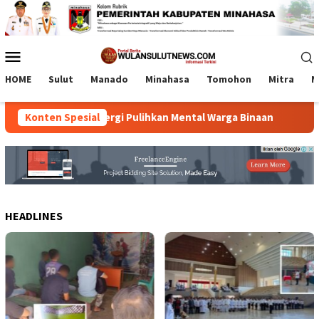
Loncat
ke
konten
Menu
Mobile
HOME
Sulut
Manado
Minahasa
Tomohon
Mitra
M
emenag Bersinergi Pulihkan Mental Warga Binaan
Konten Spesial
114 A
HEADLINES