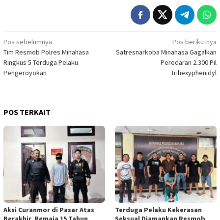
Navigasi
Pos sebelumnya
Pos berikutnya
Tim Resmob Polres Minahasa
Satresnarkoba Minahasa Gagalkan
pos
Ringkus 5 Terduga Pelaku
Peredaran 2.300 Pil
Pengeroyokan
Trihexyphenidyl
POS TERKAIT
Aksi Curanmor di Pasar Atas
Terduga Pelaku Kekerasan
Berakhir, Remaja 15 Tahun
Seksual Diamankan Resmob