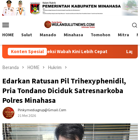
Loncat
ke
konten
Menu
Mobile
HOME
Sulut
Manado
Minahasa
Tomohon
Mitra
M
rasi, Deteksi Wabah Kini Lebih Cepat
Konten Spesial
Lapas Tamako dan
Beranda
HOME
Hukrim
Edarkan Ratusan Pil Trihexyphenidil,
Pria Tondano Diciduk Satresnarkoba
Polres Minahasa
Pinkymediagrup@gmail.com
21 Mei 2026