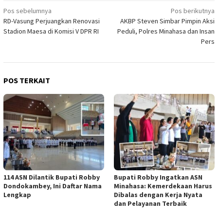
Navigasi
Pos sebelumnya
Pos berikutnya
RD-Vasung Perjuangkan Renovasi
AKBP Steven Simbar Pimpin Aksi
pos
Stadion Maesa di Komisi V DPR RI
Peduli, Polres Minahasa dan Insan
Pers
POS TERKAIT
114 ASN Dilantik Bupati Robby
Bupati Robby Ingatkan ASN
Dondokambey, Ini Daftar Nama
Minahasa: Kemerdekaan Harus
Lengkap
Dibalas dengan Kerja Nyata
dan Pelayanan Terbaik