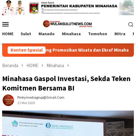
Loncat
ke
konten
Menu
Mobile
HOME
Sulut
Manado
Minahasa
Tomohon
Mitra
M
um RD-Vasung Promosikan Wisata dan Ekraf Minahasa
Konten Spesial
Lab
Beranda
HOME
Minahasa
Minahasa Gaspol Investasi, Sekda Teken
Komitmen Bersama BI
Pinkymediagrup@gmail.com
21 Mei 2026