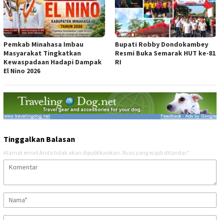
Pemkab Minahasa Imbau
Bupati Robby Dondokambey
Masyarakat Tingkatkan
Resmi Buka Semarak HUT ke-81
Kewaspadaan Hadapi Dampak
RI
El Nino 2026
Tinggalkan Balasan
Alamat email Anda tidak akan dipublikasikan.
Ruas yang wajib ditandai
*