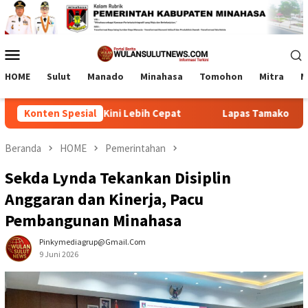
Loncat
ke
konten
Menu
Mobile
HOME
Sulut
Manado
Minahasa
Tomohon
Mitra
M
si Wabah Kini Lebih Cepat
Konten Spesial
Lapas Tamako dan Kemenag Ber
Beranda
HOME
Pemerintahan
Sekda Lynda Tekankan Disiplin
Anggaran dan Kinerja, Pacu
Pembangunan Minahasa
Pinkymediagrup@gmail.com
9 Juni 2026