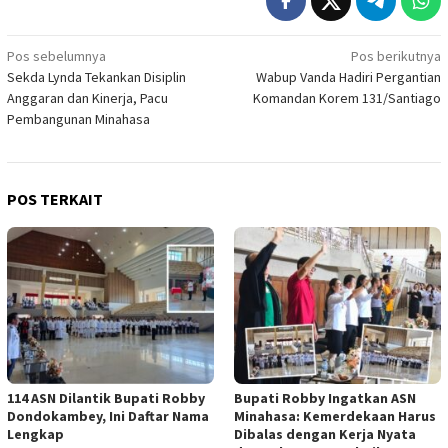
Navigasi
Pos sebelumnya
Pos berikutnya
Sekda Lynda Tekankan Disiplin
Wabup Vanda Hadiri Pergantian
pos
Anggaran dan Kinerja, Pacu
Komandan Korem 131/Santiago
Pembangunan Minahasa
POS TERKAIT
114 ASN Dilantik Bupati Robby
Bupati Robby Ingatkan ASN
Dondokambey, Ini Daftar Nama
Minahasa: Kemerdekaan Harus
Lengkap
Dibalas dengan Kerja Nyata