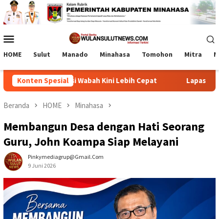
Loncat
ke
konten
Menu
Mobile
HOME
Sulut
Manado
Minahasa
Tomohon
Mitra
M
i, Deteksi Wabah Kini Lebih Cepat
Konten Spesial
Lapas Tamako dan Ke
Beranda
HOME
Minahasa
Membangun Desa dengan Hati Seorang
Guru, John Koampa Siap Melayani
Pinkymediagrup@gmail.com
9 Juni 2026