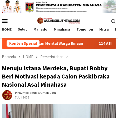
Loncat
ke
konten
Menu
Mobile
HOME
Sulut
Manado
Minahasa
Tomohon
Mitra
M
ergi Pulihkan Mental Warga Binaan
Konten Spesial
114 ASN Dilantik Bup
Beranda
HOME
Pemerintahan
Menuju Istana Merdeka, Bupati Robby
Beri Motivasi kepada Calon Paskibraka
Nasional Asal Minahasa
Pinkymediagrup@gmail.com
7 Juli 2026