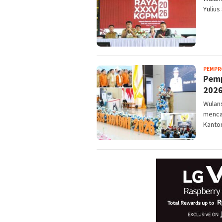
Yulius
PEMPR
Pemp
202
Wulans
menca
Kanto