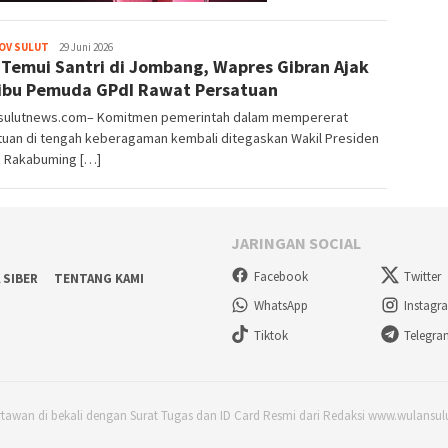
OV SULUT
pinkymediagrup@gmail.com
29 Juni 2026
 Temui Santri di Jombang, Wapres Gibran Ajak
ibu Pemuda GPdI Rawat Persatuan
sulutnews.com– Komitmen pemerintah dalam mempererat
tuan di tengah keberagaman kembali ditegaskan Wakil Presiden
n Rakabuming […]
JARINGAN SOCIAL
Facebook
Twitter
 SIBER
TENTANG KAMI
WhatsApp
Instagr
Tiktok
Telegr
rtawan di bekali dengan Surat Tugas dan ID Card Resmi dari Redaksi www.wulansu