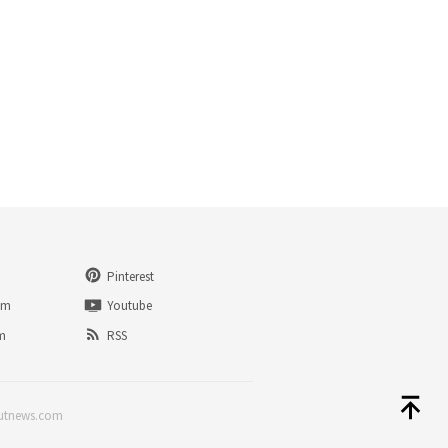
Pinterest
am
Youtube
am
RSS
lutnews.com