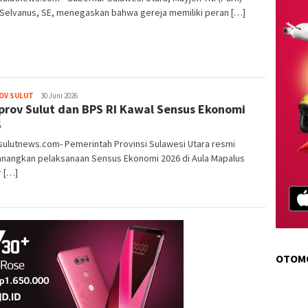
 Selvanus, SE, menegaskan bahwa gereja memiliki peran […]
OV SULUT
pinkymediagrup@gmail.com
30 Juni 2026
rov Sulut dan BPS RI Kawal Sensus Ekonomi
6
ulutnews.com- Pemerintah Provinsi Sulawesi Utara resmi
nangkan pelaksanaan Sensus Ekonomi 2026 di Aula Mapalus
r […]
OTOM