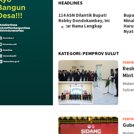
HEADLINES
pas Tamako dan Kemenag
114 ASN Dilantik Bupati
Bupa
sinergi Pulihkan Mental
Robby Dondokambey, Ini
Mina
«
ga Binaan
Daftar Nama Lengkap
Haru
Nyat
KATEGORI:
PEMPROV SULUT
PEMPR
Resh
Mint
Wulans
Selvan
PEMPR
Gube
Wulans