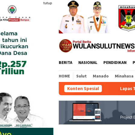
Loncat
tutup
ke
konten
BERITA
NASIONAL
PENDIDIKAN
P
HOME
Sulut
Manado
Minahasa
Konten Spesial
Lapas Tamako da