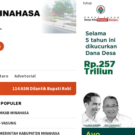
tutup
n
taro
Advetorial
 ASN Dilantik Bupati Robby Dondokambey, Ini Daftar Nama Lengk
 POPULER
MKAB MINAHASA
-VASUNG
MERINTAH KABUPATEN MINAHASA