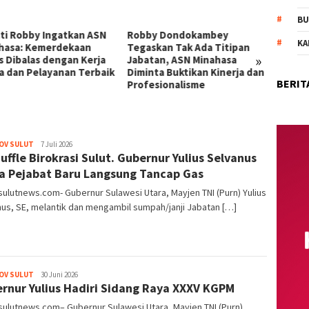
BU
ti Robby Ingatkan ASN
Robby Dondokambey
Apel P
KA
hasa: Kemerdekaan
Tegaskan Tak Ada Titipan
Bupat
»
s Dibalas dengan Kerja
Jabatan, ASN Minahasa
Ingatk
a dan Pelayanan Terbaik
Diminta Buktikan Kinerja dan
dan Se
BERIT
Profesionalisme
81
OV SULUT
pinkymediagrup@gmail.com
7 Juli 2026
uffle Birokrasi Sulut. Gubernur Yulius Selvanus
a Pejabat Baru Langsung Tancap Gas
ulutnews.com- Gubernur Sulawesi Utara, Mayjen TNI (Purn) Yulius
us, SE, melantik dan mengambil sumpah/janji Jabatan […]
OV SULUT
pinkymediagrup@gmail.com
30 Juni 2026
rnur Yulius Hadiri Sidang Raya XXXV KGPM
ulutnews.com– Gubernur Sulawesi Utara, Mayjen TNI (Purn)