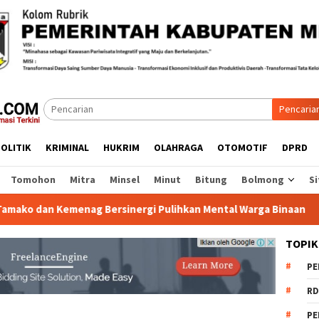
Pencaria
OLITIK
KRIMINAL
HUKRIM
OLAHRAGA
OTOMOTIF
DPRD
Tomohon
Mitra
Minsel
Minut
Bitung
Bolmong
Si
n Kemenag Bersinergi Pulihkan Mental Warga Binaan
114
TOPIK
PE
RD
PE