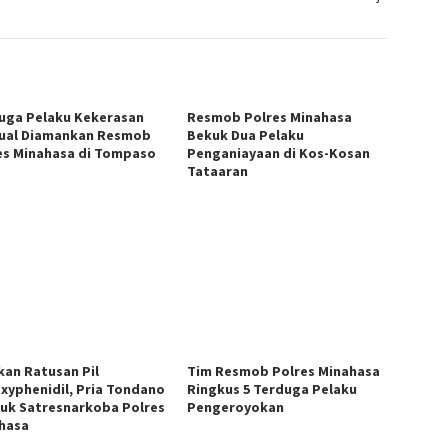
uga Pelaku Kekerasan
Resmob Polres Minahasa
ual Diamankan Resmob
Bekuk Dua Pelaku
es Minahasa di Tompaso
Penganiayaan di Kos-Kosan
Tataaran
kan Ratusan Pil
Tim Resmob Polres Minahasa
exyphenidil, Pria Tondano
Ringkus 5 Terduga Pelaku
duk Satresnarkoba Polres
Pengeroyokan
hasa