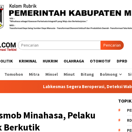
Pencarian
OLITIK
KRIMINAL
HUKRIM
OLAHRAGA
OTOMOTIF
DPRD
Tomohon
Mitra
Minsel
Minut
Bitung
Bolmong
Si
Labkesmas Segera Beroperasi, Deteksi Wabah Kini Lebih
TOPIK
PE
esmob Minahasa, Pelaku
RD
 Berkutik
PE