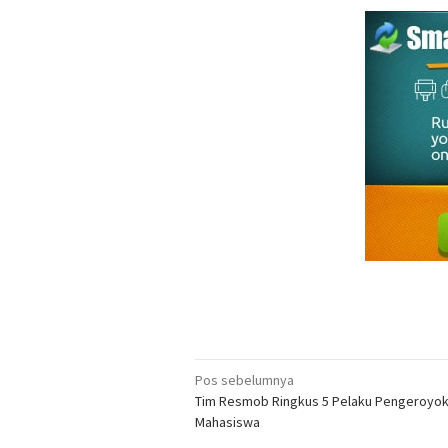
Navigasi
Pos sebelumnya
Tim Resmob Ringkus 5 Pelaku Pengeroyo
pos
Mahasiswa