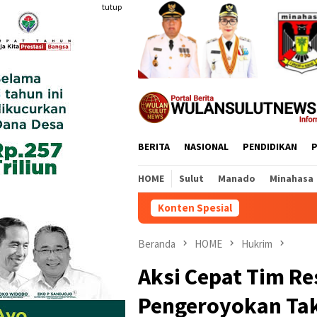
Loncat
tutup
ke
konten
BERITA
NASIONAL
PENDIDIKAN
P
HOME
Sulut
Manado
Minahasa
Konten Spesial
Beranda
HOME
Hukrim
Aksi Cepat Tim R
Pengeroyokan Tak