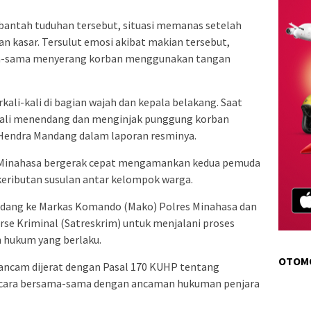
antah tuduhan tersebut, situasi memanas setelah
 kasar. Tersulut emosi akibat makian tersebut,
ma-sama menyerang korban menggunakan tangan
ali-kali di bagian wajah dan kepala belakang. Saat
bali menendang dan menginjak punggung korban
a Hendra Mandang dalam laporan resminya.
 Minahasa bergerak cepat mengamankan kedua pemuda
keributan susulan antar kelompok warga.
landang ke Markas Komando (Mako) Polres Minahasa dan
rse Kriminal (Satreskrim) untuk menjalani proses
n hukum yang berlaku.
OTOM
rancam dijerat dengan Pasal 170 KUHP tentang
ecara bersama-sama dengan ancaman hukuman penjara