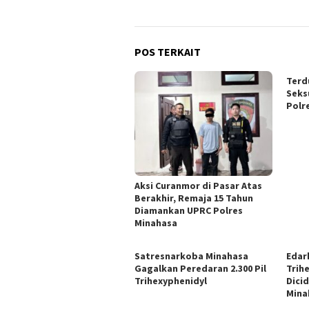
POS TERKAIT
Terd
Seks
Polr
Aksi Curanmor di Pasar Atas
Berakhir, Remaja 15 Tahun
Diamankan UPRC Polres
Minahasa
Satresnarkoba Minahasa
Edar
Gagalkan Peredaran 2.300 Pil
Trih
Trihexyphenidyl
Dici
Mina