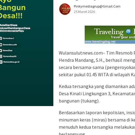
Pinkymediagrup@gmail.com
25 Maret 2026
Wulansulutnews.com– Tim Resmob Po
Hendra Mandang, S.H., berhasil men
secara bersama-sama (pengeroyokan
sekitar pukul 01.45 WITA di wilayah
Kedua tersangka yang diamankan ada
Desa Kinali Lingkungan 3, Kecamatan
bangunan (tukang).
Berdasarkan laporan kepolisian, insi
minuman keras (miras) bersama di ke
menuduh kedua tersangka melakukan
berlangsung.