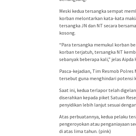
Meski kedua tersangka sempat memb
korban melontarkan kata-kata makian
tersangka JN dan NT secara bersa
kosong.
“Para tersangka memukul korban berk
korban terjatuh, tersangka NT kem
sebanyak beberapa kali,” jelas Aipd
Pasca-kejadian, Tim Resmob Polres
tersebut guna menghindari potensi 
Saat ini, kedua terlapor telah dige
diserahkan kepada piket Satuan Rese
penyidikan lebih lanjut sesuai denga
Atas perbuatannya, kedua pelaku te
pengeroyokan atau penganiayaan s
di atas lima tahun. (pink)