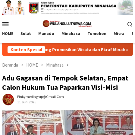
Loncat
ke
konten
Menu
Mobile
HOME
Sulut
Manado
Minahasa
Tomohon
Mitra
M
m RD-Vasung Promosikan Wisata dan Ekraf Minahasa
Konten Spesial
Lab
Beranda
HOME
Minahasa
Adu Gagasan di Tempok Selatan, Empat
Calon Hukum Tua Paparkan Visi-Misi
Pinkymediagrup@gmail.com
11 Juni 2026