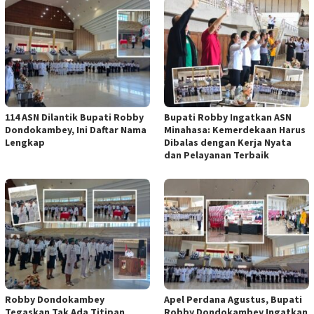
114 ASN Dilantik Bupati Robby
Bupati Robby Ingatkan ASN
Dondokambey, Ini Daftar Nama
Minahasa: Kemerdekaan Harus
Lengkap
Dibalas dengan Kerja Nyata
dan Pelayanan Terbaik
Robby Dondokambey
Apel Perdana Agustus, Bupati
Tegaskan Tak Ada Titipan
Robby Dondokambey Ingatkan