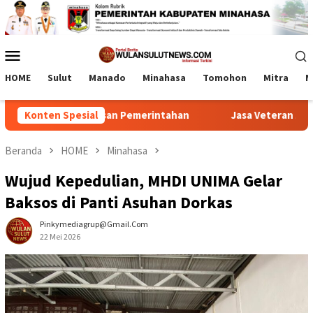
Loncat
ke
konten
Menu
Mobile
HOME
Sulut
Manado
Minahasa
Tomohon
Mitra
M
nergi Pengawasan Pemerintahan
Konten Spesial
Jasa Veteran Abadi, Pem
Beranda
HOME
Minahasa
Wujud Kepedulian, MHDI UNIMA Gelar
Baksos di Panti Asuhan Dorkas
Pinkymediagrup@gmail.com
22 Mei 2026