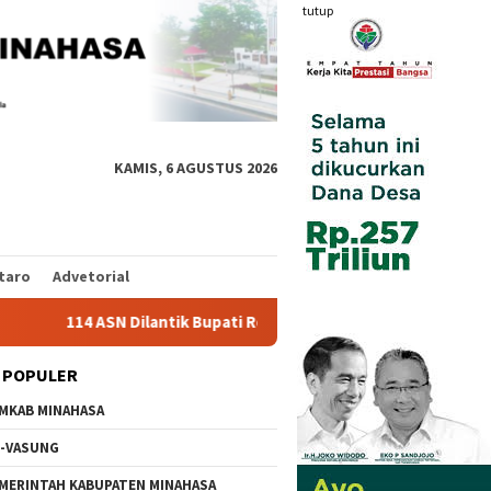
tutup
KAMIS, 6 AGUSTUS 2026
taro
Advetorial
14 ASN Dilantik Bupati Robby Dondokambey, Ini Daftar Nama Leng
 POPULER
MKAB MINAHASA
-VASUNG
MERINTAH KABUPATEN MINAHASA