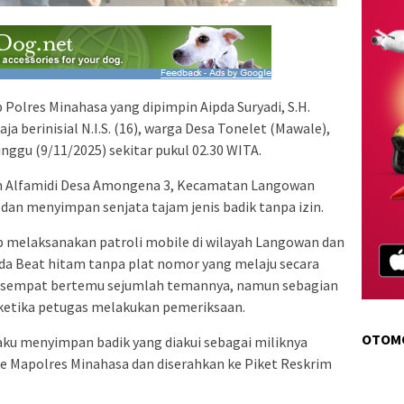
olres Minahasa yang dipimpin Aipda Suryadi, S.H.
 berinisial N.I.S. (16), warga Desa Tonelet (Mawale),
ggu (9/11/2025) sekitar pukul 02.30 WITA.
n Alfamidi Desa Amongena 3, Kecamatan Langowan
an menyimpan senjata tajam jenis badik tanpa izin.
 melaksanakan patroli mobile di wilayah Langowan dan
a Beat hitam tanpa plat nomor yang melaju secara
ku sempat bertemu sejumlah temannya, namun sebagian
 ketika petugas melakukan pemeriksaan.
OTOM
ku menyimpan badik yang diakui sebagai miliknya
g ke Mapolres Minahasa dan diserahkan ke Piket Reskrim