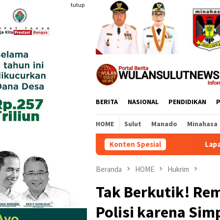
Loncat
tutup
ke
konten
BERITA
NASIONAL
PENDIDIKAN
P
HOME
Sulut
Manado
Minahasa
Konten Spesial
Lapas Tamako d
Beranda
HOME
Hukrim
Tak Berkutik! R
Polisi karena Sim