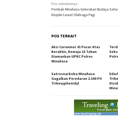
Navigasi
Pos sebelumnya
Pemkab Minahasa Gelorakan Budaya Seha
pos
Disiplin Lewat Olahraga Pagi
POS TERKAIT
Aksi Curanmor di Pasar Atas
Terd
Berakhir, Remaja 15 Tahun
Seks
Diamankan UPRC Polres
Polr
Minahasa
Satresnarkoba Minahasa
Edar
Gagalkan Peredaran 2.300 Pil
Trih
Trihexyphenidyl
Dici
Mina