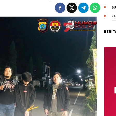
BU
KA
BERIT