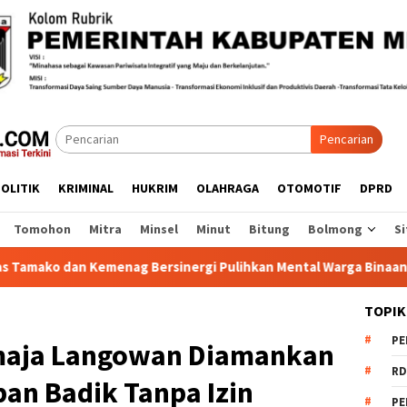
Pencarian
OLITIK
KRIMINAL
HUKRIM
OLAHRAGA
OTOMOTIF
DPRD
Tomohon
Mitra
Minsel
Minut
Bitung
Bolmong
Si
an Kemenag Bersinergi Pulihkan Mental Warga Binaan
1
TOPIK
PE
emaja Langowan Diamankan
RD
pan Badik Tanpa Izin
PE