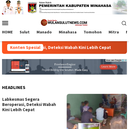
Loncat
ke
konten
Menu
Mobile
HOME
Sulut
Manado
Minahasa
Tomohon
Mitra
M
Segera Beroperasi, Deteksi Wabah Kini Lebih Cepat
Konten Spesial
Lapa
HEADLINES
Labkesmas Segera
Beroperasi, Deteksi Wabah
Kini Lebih Cepat