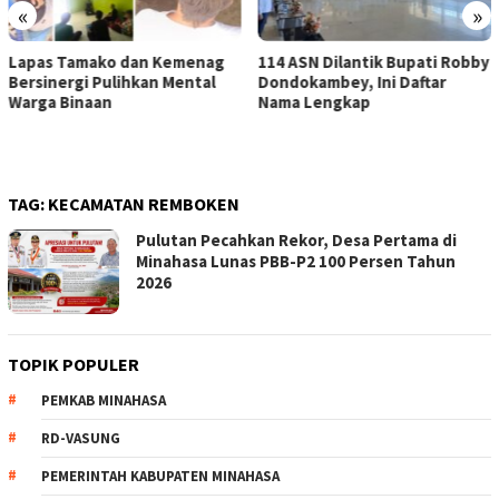
«
»
Lapas Tamako dan Kemenag
114 ASN Dilantik Bupati Robby
Bersinergi Pulihkan Mental
Dondokambey, Ini Daftar
Warga Binaan
Nama Lengkap
TAG:
KECAMATAN REMBOKEN
Pulutan Pecahkan Rekor, Desa Pertama di
Minahasa Lunas PBB-P2 100 Persen Tahun
2026
TOPIK POPULER
PEMKAB MINAHASA
RD-VASUNG
PEMERINTAH KABUPATEN MINAHASA