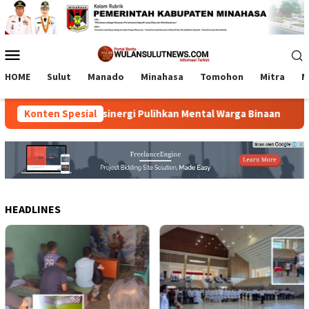
Loncat
ke
konten
Menu
Mobile
HOME
Sulut
Manado
Minahasa
Tomohon
Mitra
M
an Kemenag Bersinergi Pulihkan Mental Warga Binaan
Konten Spesial
11
HEADLINES