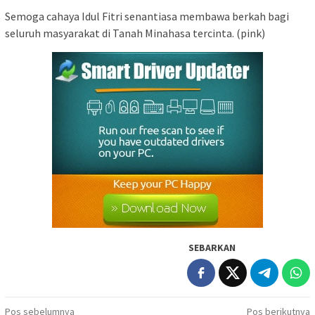
Semoga cahaya Idul Fitri senantiasa membawa berkah bagi
seluruh masyarakat di Tanah Minahasa tercinta. (pink)
SEBARKAN
Navigasi
Pos sebelumnya
Pos berikutnya