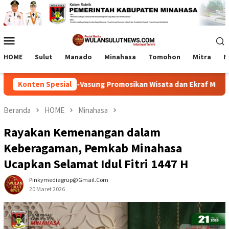
Loncat
ke
konten
Menu
Mobile
HOME
Sulut
Manado
Minahasa
Tomohon
Mitra
M
omentum RD-Vasung Promosikan Wisata dan Ekraf Minahasa
Konten Spesial
Beranda
HOME
Minahasa
Rayakan Kemenangan dalam
Keberagaman, Pemkab Minahasa
Ucapkan Selamat Idul Fitri 1447 H
Pinkymediagrup@gmail.com
20 Maret 2026