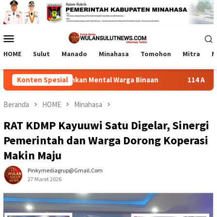
Loncat
ke
konten
Menu
Mobile
HOME
Sulut
Manado
Minahasa
Tomohon
Mitra
M
gi Pulihkan Mental Warga Binaan
Konten Spesial
114 ASN Dilantik Bupat
Beranda
HOME
Minahasa
RAT KDMP Kayuuwi Satu Digelar, Sinergi
Pemerintah dan Warga Dorong Koperasi
Makin Maju
Pinkymediagrup@gmail.com
27 Maret 2026