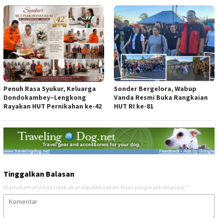
Penuh Rasa Syukur, Keluarga
Sonder Bergelora, Wabup
Dondokambey–Lengkong
Vanda Resmi Buka Rangkaian
Rayakan HUT Pernikahan ke-42
HUT RI ke-81
Tinggalkan Balasan
Alamat email Anda tidak akan dipublikasikan.
Ruas yang wajib ditandai
*