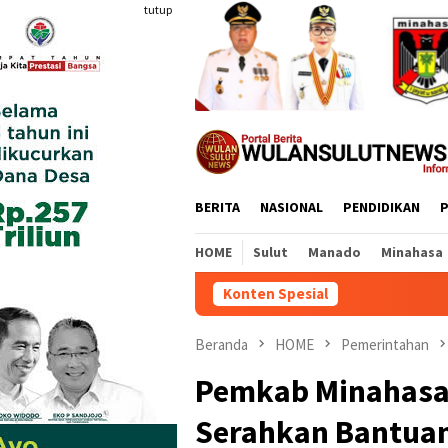
Loncat
tutup
ke
konten
BERITA
NASIONAL
PENDIDIKAN
P
HOME
Sulut
Manado
Minahasa
Konten Spesial
Lapas Tam
Beranda
HOME
Pemerintahan
Pemkab Minahasa
Serahkan Bantuan