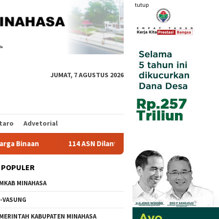
tutup
JUMAT, 7 AGUSTUS 2026
taro
Advetorial
114 ASN Dilantik Bupati Robby Dondokambey, Ini Daftar Nama
 POPULER
MKAB MINAHASA
-VASUNG
MERINTAH KABUPATEN MINAHASA