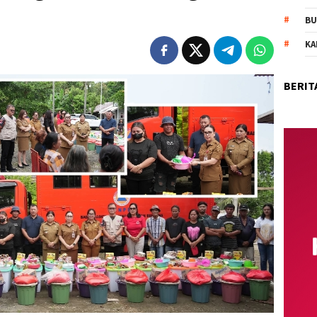
BU
KA
BERIT