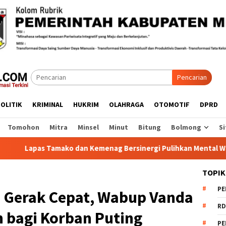
Pencarian
OLITIK
KRIMINAL
HUKRIM
OLAHRAGA
OTOMOTIF
DPRD
Tomohon
Mitra
Minsel
Minut
Bitung
Bolmong
Si
ako dan Kemenag Bersinergi Pulihkan Mental Warga Binaan
TOPIK
PE
 Gerak Cepat, Wabup Vanda
RD
 bagi Korban Puting
PE