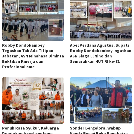
Robby Dondokambey
Apel Perdana Agustus, Bupati
Tegaskan Tak Ada Titipan
Robby Dondokambey Ingatkan
Jabatan, ASN Minahasa Diminta
ASN Siaga El Nino dan
Buktikan Kinerja dan
Semarakkan HUT RI ke-81
Profesionalisme
Penuh Rasa Syukur, Keluarga
Sonder Bergelora, Wabup
Dondokambey–Lengkong
Vanda Resmi Buka Rangkaian