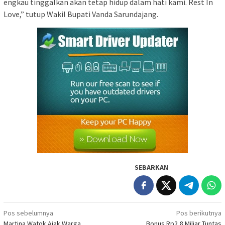
engkau tinggalkan akan tetap hidup dalam hati kami. Rest In
Love,” tutup Wakil Bupati Vanda Sarundajang.
SEBARKAN
Navigasi
Pos sebelumnya
Pos berikutnya
Martina Watok Ajak Warga
Bonus Rp2,8 Miliar Tuntas