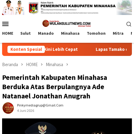
Loncat
ke
konten
Menu
Mobile
HOME
Sulut
Manado
Minahasa
Tomohon
Mitra
M
 Wabah Kini Lebih Cepat
Konten Spesial
Lapas Tamako dan Kemenag Bers
Beranda
HOME
Minahasa
Pemerintah Kabupaten Minahasa
Berduka Atas Berpulangnya Ade
Natanael Jonathan Anugrah
Pinkymediagrup@gmail.com
4 Juni 2026