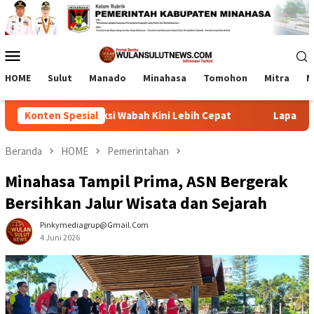
Loncat
ke
konten
Menu
Mobile
HOME
Sulut
Manado
Minahasa
Tomohon
Mitra
M
rasi, Deteksi Wabah Kini Lebih Cepat
Konten Spesial
Lapas Tamako dan 
Beranda
HOME
Pemerintahan
Minahasa Tampil Prima, ASN Bergerak
Bersihkan Jalur Wisata dan Sejarah
Pinkymediagrup@gmail.com
4 Juni 2026