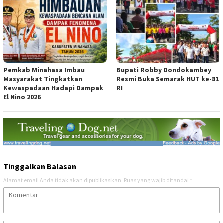
Pemkab Minahasa Imbau
Bupati Robby Dondokambey
Masyarakat Tingkatkan
Resmi Buka Semarak HUT ke-81
Kewaspadaan Hadapi Dampak
RI
El Nino 2026
Tinggalkan Balasan
Alamat email Anda tidak akan dipublikasikan.
Ruas yang wajib ditandai
*