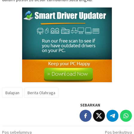
Balapan
Berita Olahraga
SEBARKAN
Navigasi
Pos sebelumnya
Pos berikutnya