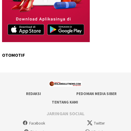
OTOMOTIF
REDAKSI
PEDOMAN MEDIA SIBER
TENTANG KAMI
JARINGAN SOCIAL
Facebook
Twitter