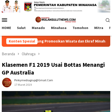
Loncat
ke
konten
Menu
Mobile
HOME
Sulut
Manado
Minahasa
Tomohon
Mitra
M
entum RD-Vasung Promosikan Wisata dan Ekraf Minahasa
Konten Spesial
Beranda
Olahraga
Klasemen F1 2019 Usai Bottas Menangi
GP Australia
Pinkymediagrup@gmail.com
17 Maret 2019