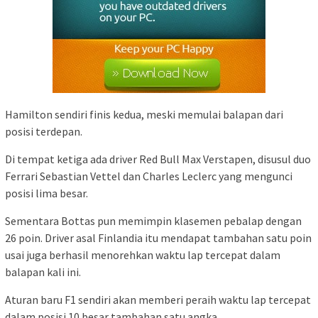
Hamilton sendiri finis kedua, meski memulai balapan dari
posisi terdepan.
Di tempat ketiga ada driver Red Bull Max Verstapen, disusul duo
Ferrari Sebastian Vettel dan Charles Leclerc yang mengunci
posisi lima besar.
Sementara Bottas pun memimpin klasemen pebalap dengan
26 poin. Driver asal Finlandia itu mendapat tambahan satu poin
usai juga berhasil menorehkan waktu lap tercepat dalam
balapan kali ini.
Aturan baru F1 sendiri akan memberi peraih waktu lap tercepat
dalam posisi 10 besar tambahan satu angka.