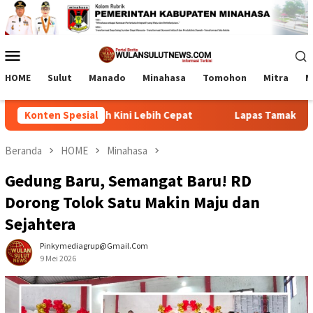
Loncat
ke
konten
Menu
Mobile
HOME
Sulut
Manado
Minahasa
Tomohon
Mitra
M
teksi Wabah Kini Lebih Cepat
Konten Spesial
Lapas Tamako dan Kemenag
Beranda
HOME
Minahasa
Gedung Baru, Semangat Baru! RD
Dorong Tolok Satu Makin Maju dan
Sejahtera
Pinkymediagrup@gmail.com
9 Mei 2026