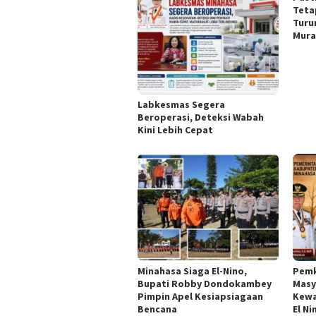
Teta
Turu
Mura
Labkesmas Segera
Beroperasi, Deteksi Wabah
Kini Lebih Cepat
Minahasa Siaga El-Nino,
Pemk
Bupati Robby Dondokambey
Masy
Pimpin Apel Kesiapsiagaan
Kewa
Bencana
El Ni