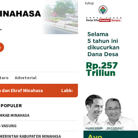
tutup
n
taro
Advetorial
hasa
Labkesmas Segera Beroperasi, Deteksi Wabah Kini 
 POPULER
MKAB MINAHASA
-VASUNG
MERINTAH KABUPATEN MINAHASA