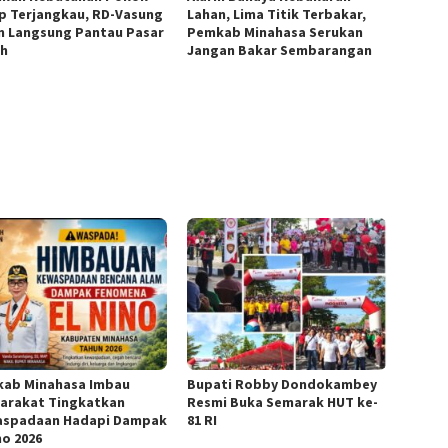
p Terjangkau, RD-Vasung
Lahan, Lima Titik Terbakar,
n Langsung Pantau Pasar
Pemkab Minahasa Serukan
h
Jangan Bakar Sembarangan
ab Minahasa Imbau
Bupati Robby Dondokambey
arakat Tingkatkan
Resmi Buka Semarak HUT ke-
spadaan Hadapi Dampak
81 RI
no 2026