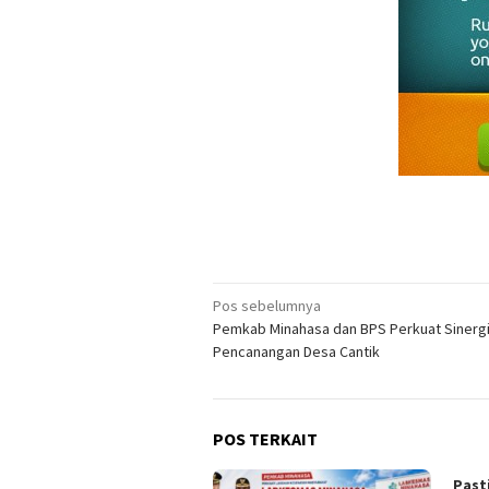
Navigasi
Pos sebelumnya
Pemkab Minahasa dan BPS Perkuat Sinerg
pos
Pencanangan Desa Cantik
POS TERKAIT
Past