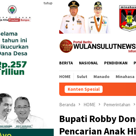
Loncat
tutup
ke
konten
BERITA
NASIONAL
PENDIDIKAN
P
HOME
Sulut
Manado
Minahasa
Konten Spesial
TI
Beranda
HOME
Pemerintahan
Bupati Robby Do
Pencarian Anak H