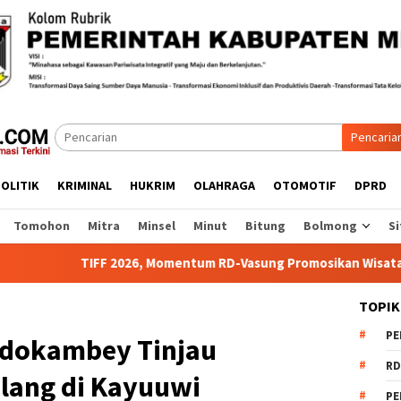
Pencaria
OLITIK
KRIMINAL
HUKRIM
OLAHRAGA
OTOMOTIF
DPRD
Tomohon
Mitra
Minsel
Minut
Bitung
Bolmong
Si
FF 2026, Momentum RD-Vasung Promosikan Wisata dan Ekraf Mina
TOPIK
PE
ndokambey Tinjau
RD
ilang di Kayuuwi
PE