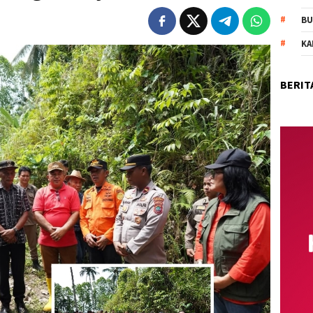
BU
KA
BERIT