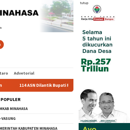
tutup
n
taro
Advetorial
 Bupati Robby Dondokambey, Ini Daftar Nama Lengkap
Bup
 POPULER
MKAB MINAHASA
-VASUNG
MERINTAH KABUPATEN MINAHASA