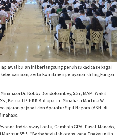
iap awal bulan ini berlangsung penuh sukacita sebagai
al, kebersamaan, serta komitmen pelayanan di lingkungan
 Minahasa Dr. Robby Dondokambey, S.Si., MAP., Wakil
 SS., Ketua TP-PKK Kabupaten Minahasa Martina W.
jajaran pejabat dan Aparatur Sipil Negara (ASN) di
inahasa.
 Yvonne Indria Awuy Lantu, Gembala GPdI Pusat Manado,
 Mazmur 65:5, “Berbahagialah orang yang Engkau pilih