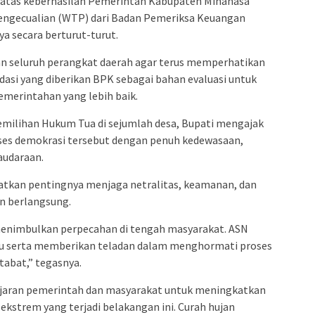
 atas keberhasilan Pemerintah Kabupaten Minahasa
engecualian (WTP) dari Badan Pemeriksa Keuangan
ya secara berturut-turut.
n seluruh perangkat daerah agar terus memperhatikan
asi yang diberikan BPK sebagai bahan evaluasi untuk
emerintahan yang lebih baik.
emilihan Hukum Tua di sejumlah desa, Bupati mengajak
es demokrasi tersebut dengan penuh kedewasaan,
audaraan.
atkan pentingnya menjaga netralitas, keamanan, dan
n berlangsung.
menimbulkan perpecahan di tengah masyarakat. ASN
tu serta memberikan teladan dalam menghormati proses
tabat,” tegasnya.
ajaran pemerintah dan masyarakat untuk meningkatkan
ekstrem yang terjadi belakangan ini. Curah hujan