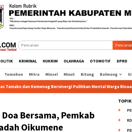
Pencaria
OLITIK
KRIMINAL
HUKRIM
OLAHRAGA
OTOMOTIF
DPRD
Tomohon
Mitra
Minsel
Minut
Bitung
Bolmong
Si
sinergi Pulihkan Mental Warga Binaan
114 ASN Dilantik
TOPIK
PE
n Doa Bersama, Pemkab
RD
badah Oikumene
PE