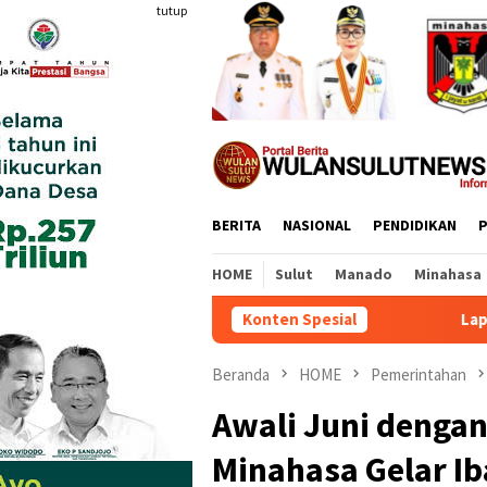
Loncat
tutup
ke
konten
BERITA
NASIONAL
PENDIDIKAN
P
HOME
Sulut
Manado
Minahasa
Konten Spesial
Lapas Tamako dan Kemenag Ber
Beranda
HOME
Pemerintahan
Awali Juni denga
Minahasa Gelar I