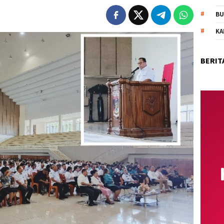
BU
KA
BERIT