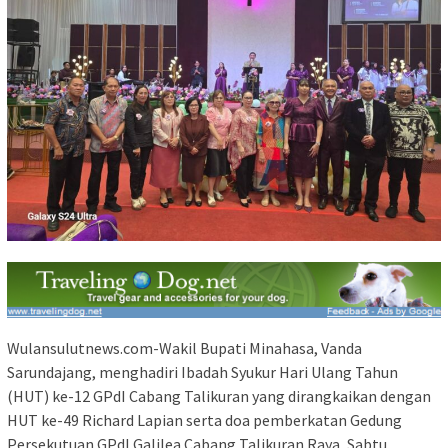
Wulansulutnews.com-Wakil Bupati Minahasa, Vanda
Sarundajang, menghadiri Ibadah Syukur Hari Ulang Tahun
(HUT) ke-12 GPdI Cabang Talikuran yang dirangkaikan dengan
HUT ke-49 Richard Lapian serta doa pemberkatan Gedung
Persekutuan GPdI Galilea Cabang Talikuran Raya, Sabtu