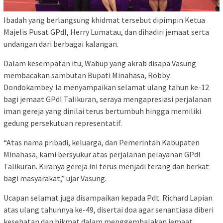
Ibadah yang berlangsung khidmat tersebut dipimpin Ketua
Majelis Pusat GPdI, Herry Lumatau, dan dihadiri jemaat serta
undangan dari berbagai kalangan.
Dalam kesempatan itu, Wabup yang akrab disapa Vasung
membacakan sambutan Bupati Minahasa, Robby
Dondokambey. Ia menyampaikan selamat ulang tahun ke-12
bagi jemaat GPdI Talikuran, seraya mengapresiasi perjalanan
iman gereja yang dinilai terus bertumbuh hingga memiliki
gedung persekutuan representatif.
“Atas nama pribadi, keluarga, dan Pemerintah Kabupaten
Minahasa, kami bersyukur atas perjalanan pelayanan GPdI
Talikuran. Kiranya gereja ini terus menjadi terang dan berkat
bagi masyarakat,” ujar Vasung.
Ucapan selamat juga disampaikan kepada Pdt. Richard Lapian
atas ulang tahunnya ke-49, disertai doa agar senantiasa diberi
kesehatan dan hikmat dalam menggembalakan jemaat.