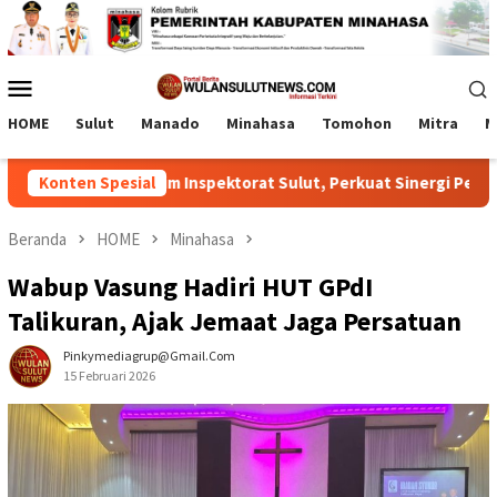
Loncat
ke
konten
Menu
Mobile
HOME
Sulut
Manado
Minahasa
Tomohon
Mitra
M
y Terima Tim Inspektorat Sulut, Perkuat Sinergi Pengawasan P
Konten Spesial
Beranda
HOME
Minahasa
Wabup Vasung Hadiri HUT GPdI
Talikuran, Ajak Jemaat Jaga Persatuan
Pinkymediagrup@gmail.com
15 Februari 2026