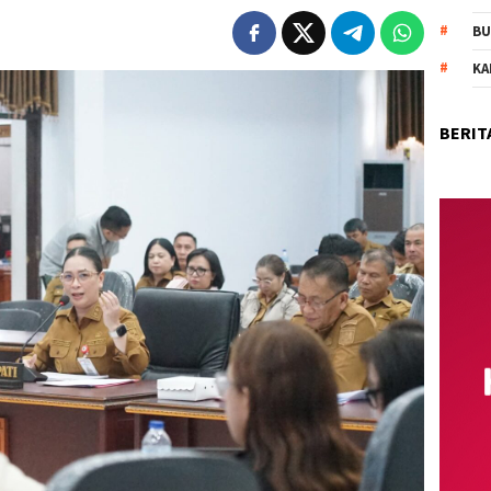
BU
KA
BERIT