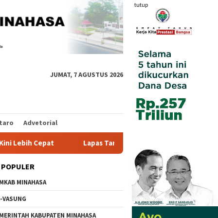
tutup
JUMAT, 7 AGUSTUS 2026
taro
Advetorial
Lapas Tamako dan Kemenag Bersinergi Pulihkan Mental Wa
 POPULER
MKAB MINAHASA
-VASUNG
MERINTAH KABUPATEN MINAHASA