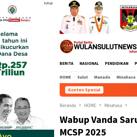
Loncat
tutup
ke
konten
BERITA
NASIONAL
PENDIDIKAN
P
HOME
Sulut
Manado
Minahasa
Konten Spesial
Beranda
HOME
Minahasa
Wabup Vanda Sar
MCSP 2025