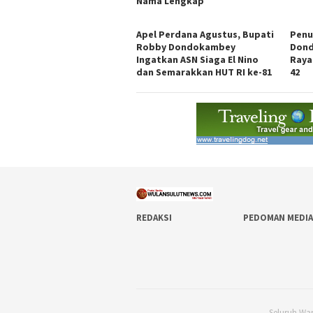
Nama Lengkap
Apel Perdana Agustus, Bupati
Penu
Robby Dondokambey
Don
Ingatkan ASN Siaga El Nino
Raya
dan Semarakkan HUT RI ke-81
42
REDAKSI
PEDOMAN MEDIA
Seluruh Wa