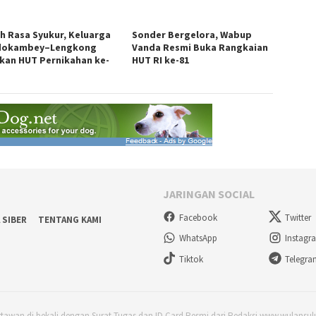
h Rasa Syukur, Keluarga
Sonder Bergelora, Wabup
dokambey–Lengkong
Vanda Resmi Buka Rangkaian
kan HUT Pernikahan ke-
HUT RI ke-81
JARINGAN SOCIAL
Facebook
Twitter
 SIBER
TENTANG KAMI
WhatsApp
Instagr
Tiktok
Telegr
rtawan di bekali dengan Surat Tugas dan ID Card Resmi dari Redaksi www.wulansu