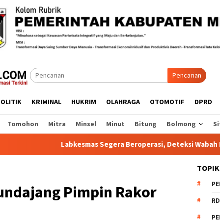
Pencarian
OLITIK
KRIMINAL
HUKRIM
OLAHRAGA
OTOMOTIF
DPRD
Tomohon
Mitra
Minsel
Minut
Bitung
Bolmong
Si
Labkesmas Segera Beroperasi, Deteksi Wabah Kini Lebih Cepat
TOPIK
PE
undajang Pimpin Rakor
RD
PE