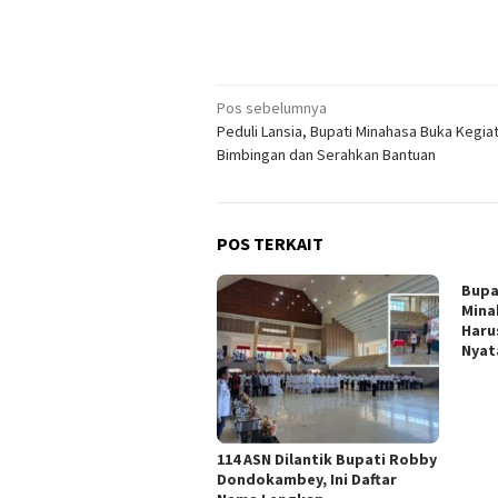
Navigasi
Pos sebelumnya
Peduli Lansia, Bupati Minahasa Buka Kegia
pos
Bimbingan dan Serahkan Bantuan
POS TERKAIT
Bupa
Mina
Haru
Nyat
114 ASN Dilantik Bupati Robby
Dondokambey, Ini Daftar