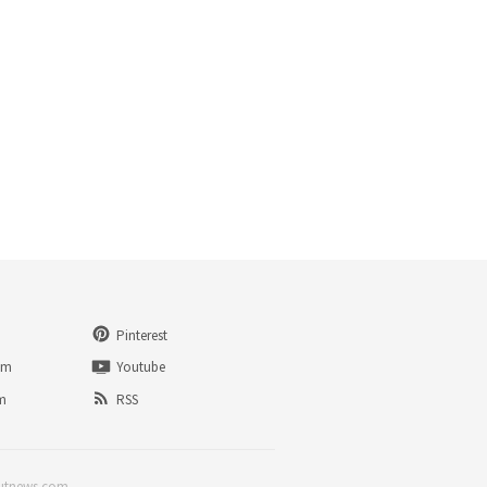
Pinterest
am
Youtube
am
RSS
lutnews.com