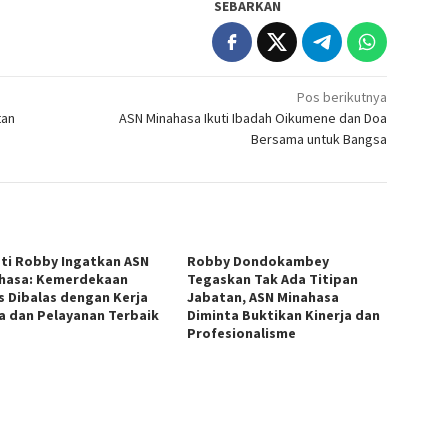
SEBARKAN
Pos berikutnya
tan
ASN Minahasa Ikuti Ibadah Oikumene dan Doa
Bersama untuk Bangsa
ti Robby Ingatkan ASN
Robby Dondokambey
hasa: Kemerdekaan
Tegaskan Tak Ada Titipan
s Dibalas dengan Kerja
Jabatan, ASN Minahasa
a dan Pelayanan Terbaik
Diminta Buktikan Kinerja dan
Profesionalisme