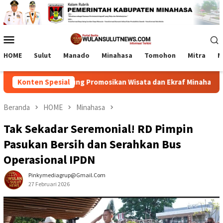
Loncat
ke
konten
Menu
Mobile
HOME
Sulut
Manado
Minahasa
Tomohon
Mitra
M
um RD-Vasung Promosikan Wisata dan Ekraf Minahasa
Konten Spesial
Lab
Beranda
HOME
Minahasa
Tak Sekadar Seremonial! RD Pimpin
Pasukan Bersih dan Serahkan Bus
Operasional IPDN
Pinkymediagrup@gmail.com
27 Februari 2026