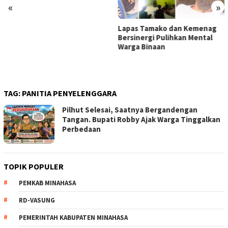
«
»
Lapas Tamako dan Kemenag
114 ASN Dilantik Bupati
Bersinergi Pulihkan Mental
Dondokambey, Ini Daftar
Warga Binaan
Nama Lengkap
TAG:
PANITIA PENYELENGGARA
Pilhut Selesai, Saatnya Bergandengan
Tangan. Bupati Robby Ajak Warga Tinggalkan
Perbedaan
TOPIK POPULER
PEMKAB MINAHASA
RD-VASUNG
PEMERINTAH KABUPATEN MINAHASA