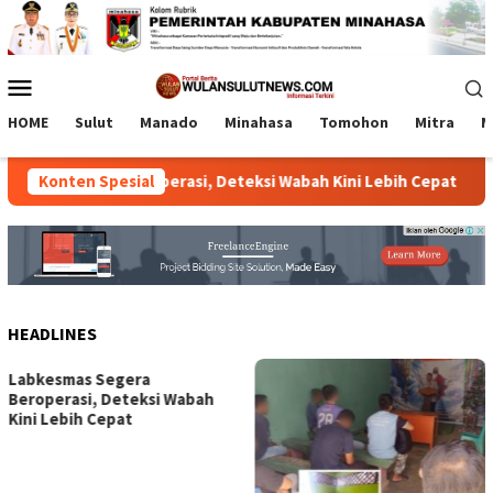
Loncat
ke
konten
Menu
Mobile
HOME
Sulut
Manado
Minahasa
Tomohon
Mitra
M
mas Segera Beroperasi, Deteksi Wabah Kini Lebih Cepat
Konten Spesial
HEADLINES
ah