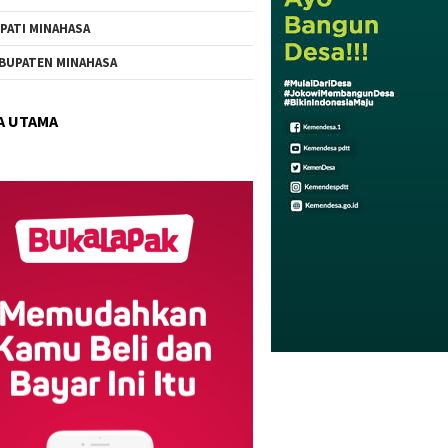
PATI MINAHASA
Bupati Robby Ingatkan ASN
BUPATEN MINAHASA
Minahasa: Kemerdekaan
Harus Dibalas dengan Kerja
Nyata dan Pelayanan Terbaik
A UTAMA
TIFF 2026, Momentum RD-
Vasung Promosikan Wisata
dan Ekraf Minahasa