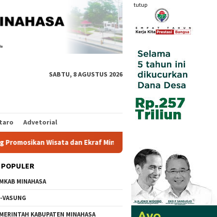
tutup
SABTU, 8 AGUSTUS 2026
taro
Advetorial
sikan Wisata dan Ekraf Minahasa
Labkesmas Segera Bero
 POPULER
MKAB MINAHASA
-VASUNG
MERINTAH KABUPATEN MINAHASA