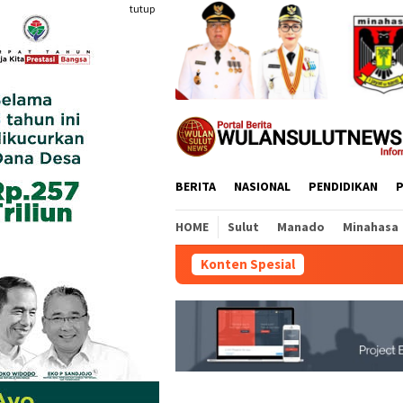
Loncat
tutup
ke
konten
BERITA
NASIONAL
PENDIDIKAN
P
HOME
Sulut
Manado
Minahasa
Konten Spesial