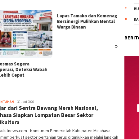
BU
Lapas Tamako dan Kemenag
114 ASN Dilantik Bupati
KA
Bersinergi Pulihkan Mental
Robby Dondokambey, Ini
Warga Binaan
Daftar Nama Lengkap
BERIT
»
INTAHAN
pinkymediagrup@gmail.com
30 Juni 2026
jar dari Sentra Bawang Merah Nasional,
hasa Siapkan Lompatan Besar Sektor
ikultura
sulutnews.com– Komitmen Pemerintah Kabupaten Minahasa
memperkuat sektor pertanian terus ditunjukkan melalui langkah