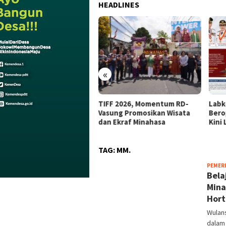
HEADLINES
N
a
aik
«
TIFF 2026, Momentum RD-
Labkesmas Segera
Vasung Promosikan Wisata
Beroperasi, Deteksi Wabah
dan Ekraf Minahasa
Kini Lebih Cepat
TAG:
MM.
PEMER
Bela
Mina
Hort
Wulan
dalam 