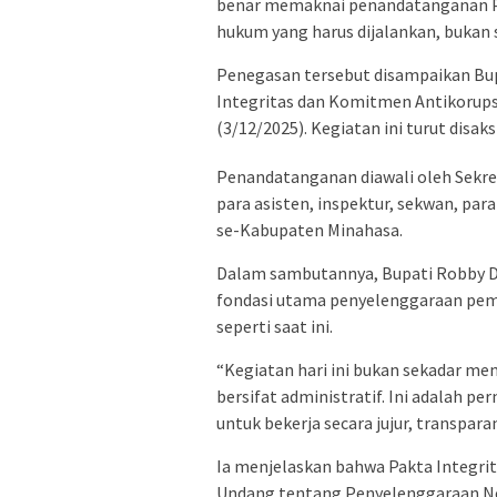
benar memaknai penandatanganan Pa
hukum yang harus dijalankan, bukan s
Penegasan tersebut disampaikan Bu
Integritas dan Komitmen Antikorupsi
(3/12/2025). Kegiatan ini turut disa
Penandatanganan diawali oleh Sekreta
para asisten, inspektur, sekwan, par
se-Kabupaten Minahasa.
Dalam sambutannya, Bupati Robby 
fondasi utama penyelenggaraan peme
seperti saat ini.
“Kegiatan hari ini bukan sekadar m
bersifat administratif. Ini adalah p
untuk bekerja secara jujur, transpara
Ia menjelaskan bahwa Pakta Integrit
Undang tentang Penyelenggaraan Nega