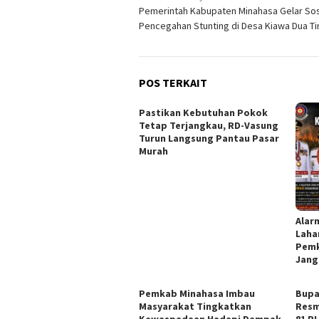
Pemerintah Kabupaten Minahasa Gelar Sosi
pos
Pencegahan Stunting di Desa Kiawa Dua T
POS TERKAIT
Pastikan Kebutuhan Pokok
Tetap Terjangkau, RD-Vasung
Turun Langsung Pantau Pasar
Murah
Alar
Laha
Pemk
Jang
Pemkab Minahasa Imbau
Bupa
Masyarakat Tingkatkan
Resm
Kewaspadaan Hadapi Dampak
81 RI