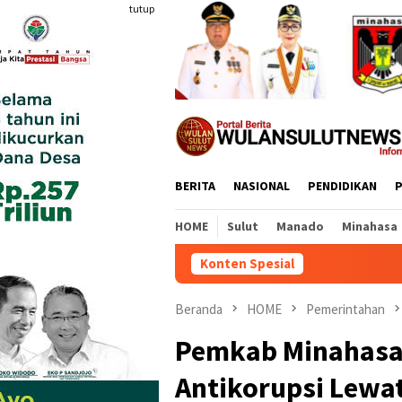
Loncat
tutup
ke
konten
BERITA
NASIONAL
PENDIDIKAN
P
HOME
Sulut
Manado
Minahasa
Konten Spesial
Lapas Tamako
Beranda
HOME
Pemerintahan
Pemkab Minahasa
Antikorupsi Lewa