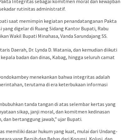
kta Integritas sebagai komitmen moral dan kewajiban
ekadar rutinitas administratif.
pati saat memimpin kegiatan penandatanganan Pakta
 yang digelar di Ruang Sidang Kantor Bupati, Rabu
ksikan Wakil Bupati Minahasa, Vanda Sarundajang SS.
ris Daerah, Dr. Lynda D. Watania, dan kemudian diikuti
a kepala badan dan dinas, Kabag, hingga seluruh camat
Dondokambey menekankan bahwa integritas adalah
rintahan, terutama di era keterbukaan informasi
embubuhkan tanda tangan di atas selembar kertas yang
ernyataan sikap, janji moral, dan komitmen kedinasan
n, dan bertanggung jawab,” ujar Bupati.
as memiliki dasar hukum yang kuat, mulai dari Undang-
ra yang Bersih dan Bebas dari Korupsi, Kolusi, dan