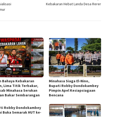
alisasi
Kebakaran Hebat Landa Desa Rerer
imur
m Bahaya Kebakaran
Minahasa Siaga El-Nino,
n, Lima Titik Terbakar,
Bupati Robby Dondokambey
ab Minahasa Serukan
Pimpin Apel Kesiapsiagaan
an Bakar Sembarangan
Bencana
ti Robby Dondokambey
i Buka Semarak HUT ke-