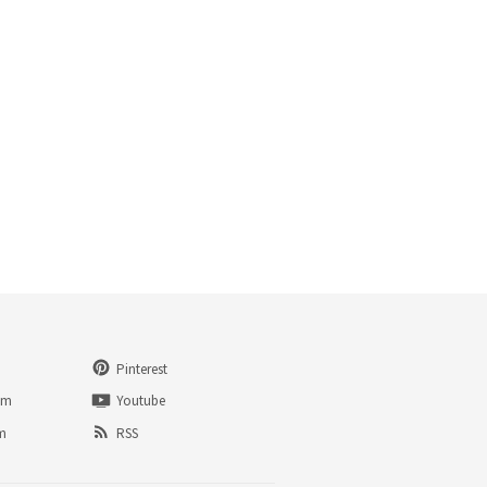
Pinterest
am
Youtube
am
RSS