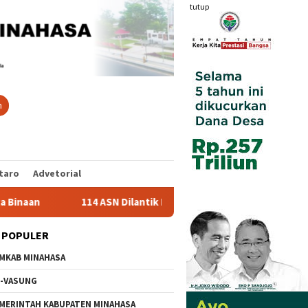
tutup
n
taro
Advetorial
114 ASN Dilantik Bupati Robby Dondokambey, Ini Daftar Nama Le
 POPULER
MKAB MINAHASA
-VASUNG
MERINTAH KABUPATEN MINAHASA