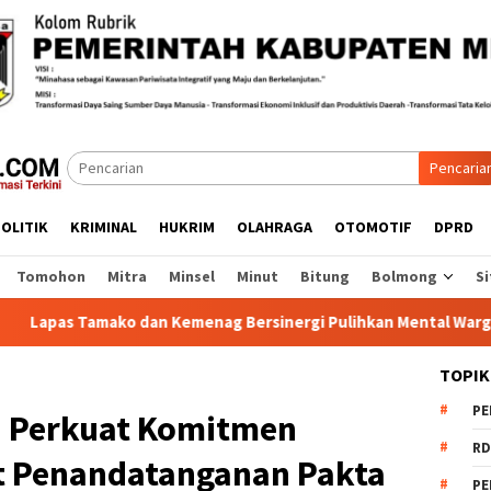
Pencaria
OLITIK
KRIMINAL
HUKRIM
OLAHRAGA
OTOMOTIF
DPRD
Tomohon
Mitra
Minsel
Minut
Bitung
Bolmong
Si
 dan Kemenag Bersinergi Pulihkan Mental Warga Binaan
TOPIK
PE
 Perkuat Komitmen
RD
t Penandatanganan Pakta
PE