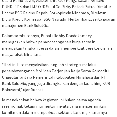
Utara Reinold Asri, Asisten Direktur Pengawasan Perilaku
PUNK, EPK dan LMS OJK SulutGo Rizky Betadi Putra, Direktur
Utama BSG Revino Pepah, Forkopimda Minahasa, Direktur
Divisi Kredit Komersial BSG Nasrudin Herlambang, serta jajaran
manajemen Bank SulutGo.
Dalam sambutannya, Bupati Robby Dondokambey
menegaskan bahwa penandatanganan kerja sama ini
merupakan langkah besar dalam memperkuat perekonomian
masyarakat Minahasa.
“Hari ini kita menyaksikan langkah strategis melalui
penandatanganan MoU dan Perjanjian Kerja Sama Komoditi
Unggulan antara Pemerintah Kabupaten Minahasa dan PT
Bank SulutGo, yang juga dirangkaikan dengan launching KUR
Bohusami,” ujar Bupati.
Ia menekankan bahwa kegiatan ini bukan hanya agenda
seremonial, tetapi momentum nyata yang mencerminkan
komitmen dalam memperkuat sektor ekonomi, khususnya