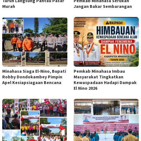
Turun Langsung Pantau Pasar
Pemkab Minahasa Serukan
Murah
Jangan Bakar Sembarangan
Minahasa Siaga El-Nino, Bupati
Pemkab Minahasa Imbau
Robby Dondokambey Pimpin
Masyarakat Tingkatkan
Apel Kesiapsiagaan Bencana
Kewaspadaan Hadapi Dampak
El Nino 2026