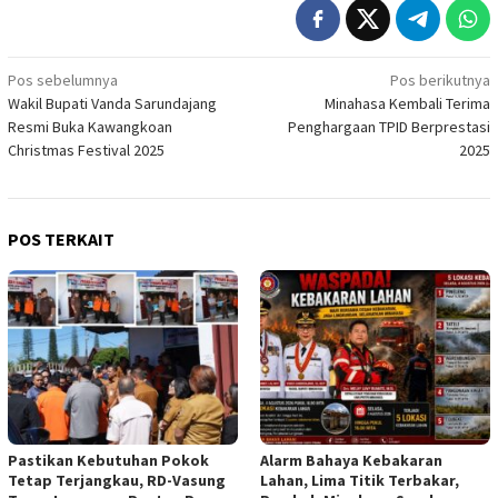
Navigasi
Pos sebelumnya
Pos berikutnya
Wakil Bupati Vanda Sarundajang
Minahasa Kembali Terima
pos
Resmi Buka Kawangkoan
Penghargaan TPID Berprestasi
Christmas Festival 2025
2025
POS TERKAIT
Pastikan Kebutuhan Pokok
Alarm Bahaya Kebakaran
Tetap Terjangkau, RD-Vasung
Lahan, Lima Titik Terbakar,