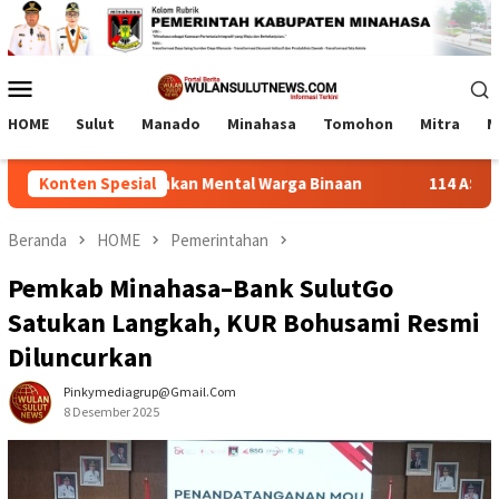
Loncat
ke
konten
Menu
Mobile
HOME
Sulut
Manado
Minahasa
Tomohon
Mitra
M
i Pulihkan Mental Warga Binaan
Konten Spesial
114 ASN Dilantik Bupat
Beranda
HOME
Pemerintahan
Pemkab Minahasa–Bank SulutGo
Satukan Langkah, KUR Bohusami Resmi
Diluncurkan
Pinkymediagrup@gmail.com
8 Desember 2025