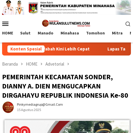
Loncat
ke
konten
Menu
Mobile
HOME
Sulut
Manado
Minahasa
Tomohon
Mitra
M
, Deteksi Wabah Kini Lebih Cepat
Konten Spesial
Lapas Tamako dan Kem
Beranda
HOME
Advetorial
PEMERINTAH KECAMATAN SONDER,
DIANNY A. DIEN MENGUCAPKAN
DIRGAHAYU REPUBLIK INDONESIA Ke-80
Pinkymediagrup@gmail.com
15 Agustus 2025