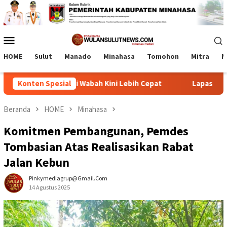
Loncat
ke
konten
Menu
Mobile
HOME
Sulut
Manado
Minahasa
Tomohon
Mitra
M
teksi Wabah Kini Lebih Cepat
Konten Spesial
Lapas Tamako dan Kemenag 
Beranda
HOME
Minahasa
Komitmen Pembangunan, Pemdes
Tombasian Atas Realisasikan Rabat
Jalan Kebun
Pinkymediagrup@gmail.com
14 Agustus 2025