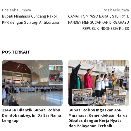
Navigasi
Pos sebelumnya
Pos berikutnya
Bupati Minahasa Guncang Rakor
CAMAT TOMPASO BARAT, STEFRY H.
pos
KPK dengan Strategi Antikorupsi
PANDEY MENGUCAPKAN DIRGAHAYU
REPUBLIK INDONESIA Ke-80
POS TERKAIT
114 ASN Dilantik Bupati Robby
Bupati Robby Ingatkan ASN
Dondokambey, Ini Daftar Nama
Minahasa: Kemerdekaan Harus
Lengkap
Dibalas dengan Kerja Nyata
dan Pelayanan Terbaik