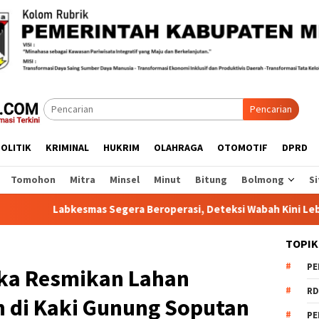
Pencarian
OLITIK
KRIMINAL
HUKRIM
OLAHRAGA
OTOMOTIF
DPRD
Tomohon
Mitra
Minsel
Minut
Bitung
Bolmong
Si
 Segera Beroperasi, Deteksi Wabah Kini Lebih Cepat
La
TOPIK
PE
ka Resmikan Lahan
RD
 di Kaki Gunung Soputan
PE