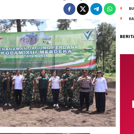
BU
KA
BERIT