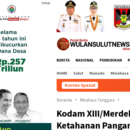
Loncat
tutup
ke
konten
BERITA
NASIONAL
PENDIDIKAN
P
HOME
Sulut
Manado
Minahasa
Konten Spesial
Labkesmas
Beranda
Minahasa Tenggara
Kodam XIII/Merde
Ketahanan Pangan