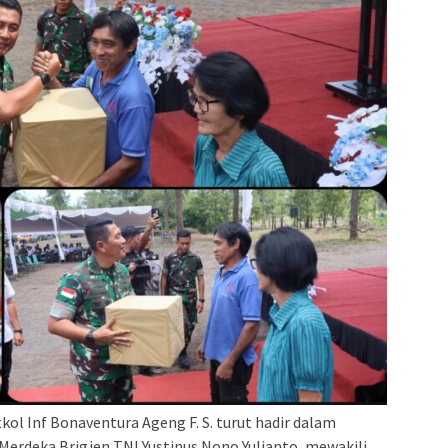
l Inf Bonaventura Ageng F. S. turut hadir dalam
Merdeka Brigjen TNI Yustinus Nono Yulianto, mewakili