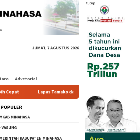
tutup
JUMAT, 7 AGUSTUS 2026
taro
Advetorial
pas Tamako dan Kemenag Bersinergi Pulihkan Mental Warga Bina
 POPULER
MKAB MINAHASA
-VASUNG
MERINTAH KABUPATEN MINAHASA