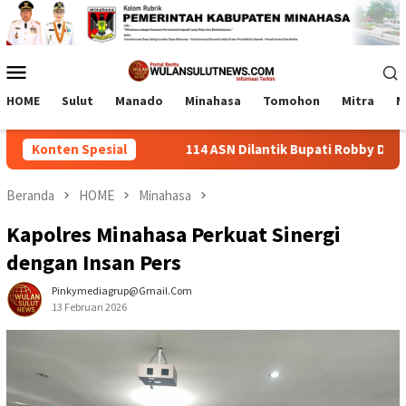
Loncat
ke
konten
Menu
Mobile
HOME
Sulut
Manado
Minahasa
Tomohon
Mitra
M
a Binaan
Konten Spesial
114 ASN Dilantik Bupati Robby Dondokambey, In
Beranda
HOME
Minahasa
Kapolres Minahasa Perkuat Sinergi
dengan Insan Pers
Pinkymediagrup@gmail.com
13 Februari 2026