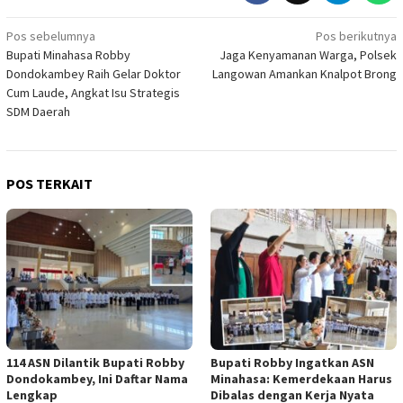
Navigasi
Pos sebelumnya
Pos berikutnya
Bupati Minahasa Robby
Jaga Kenyamanan Warga, Polsek
pos
Dondokambey Raih Gelar Doktor
Langowan Amankan Knalpot Brong
Cum Laude, Angkat Isu Strategis
SDM Daerah
POS TERKAIT
114 ASN Dilantik Bupati Robby
Bupati Robby Ingatkan ASN
Dondokambey, Ini Daftar Nama
Minahasa: Kemerdekaan Harus
Lengkap
Dibalas dengan Kerja Nyata