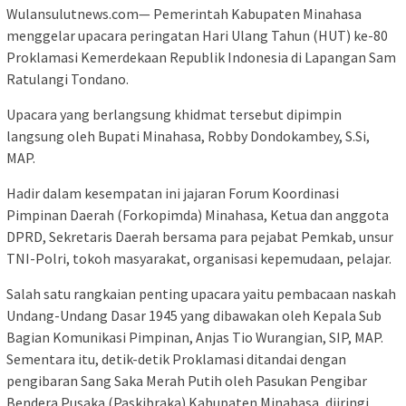
Wulansulutnews.com— Pemerintah Kabupaten Minahasa
menggelar upacara peringatan Hari Ulang Tahun (HUT) ke-80
Proklamasi Kemerdekaan Republik Indonesia di Lapangan Sam
Ratulangi Tondano.
Upacara yang berlangsung khidmat tersebut dipimpin
langsung oleh Bupati Minahasa, Robby Dondokambey, S.Si,
MAP.
Hadir dalam kesempatan ini jajaran Forum Koordinasi
Pimpinan Daerah (Forkopimda) Minahasa, Ketua dan anggota
DPRD, Sekretaris Daerah bersama para pejabat Pemkab, unsur
TNI-Polri, tokoh masyarakat, organisasi kepemudaan, pelajar.
Salah satu rangkaian penting upacara yaitu pembacaan naskah
Undang-Undang Dasar 1945 yang dibawakan oleh Kepala Sub
Bagian Komunikasi Pimpinan, Anjas Tio Wurangian, SIP, MAP.
Sementara itu, detik-detik Proklamasi ditandai dengan
pengibaran Sang Saka Merah Putih oleh Pasukan Pengibar
Bendera Pusaka (Paskibraka) Kabupaten Minahasa, diiringi