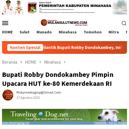
Loncat
ke
konten
Menu
Mobile
HOME
Sulut
Manado
Minahasa
Tomohon
Mitra
M
114 ASN Dilantik Bupati Robby Dondokambey, Ini Daftar Nama
Konten Spesial
Beranda
HOME
Minahasa
Bupati Robby Dondokambey Pimpin
Upacara HUT ke-80 Kemerdekaan RI
Pinkymediagrup@gmail.com
17 Agustus 2025