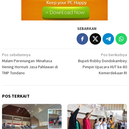
SEBARKAN
Navigasi
Pos sebelumnya
Pos berikutnya
Malam Perenungan: Minahasa
Bupati Robby Dondokambey
pos
Hening Hormati Jasa Pahlawan di
Pimpin Upacara HUT ke-80
TMP Tondano
Kemerdekaan RI
POS TERKAIT