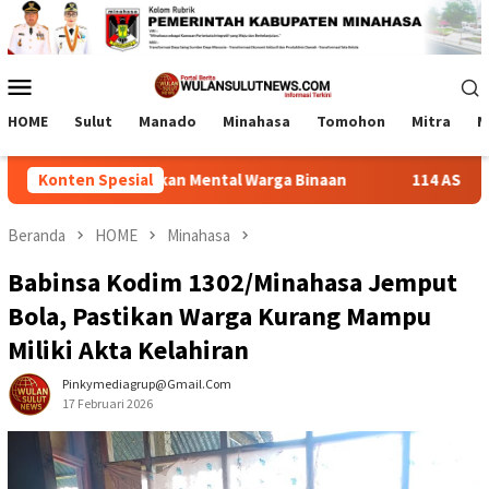
Loncat
ke
konten
Menu
Mobile
HOME
Sulut
Manado
Minahasa
Tomohon
Mitra
M
gi Pulihkan Mental Warga Binaan
Konten Spesial
114 ASN Dilantik Bupat
Beranda
HOME
Minahasa
Babinsa Kodim 1302/Minahasa Jemput
Bola, Pastikan Warga Kurang Mampu
Miliki Akta Kelahiran
Pinkymediagrup@gmail.com
17 Februari 2026